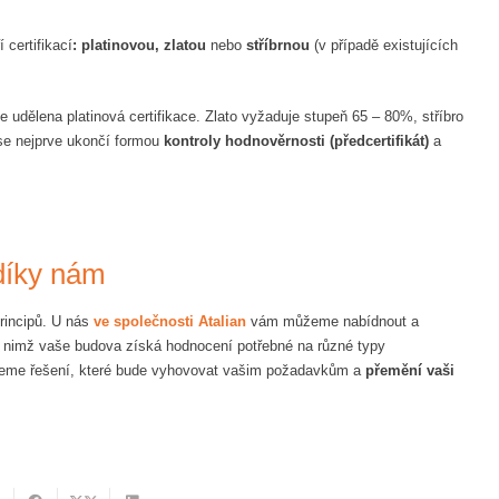
 certifikací
: platinovou, zlatou
nebo
stříbrnou
(v případě existujících
je udělena platinová certifikace. Zlato vyžaduje stupeň 65 – 80%, stříbro
se nejprve ukončí formou
kontroly hodnověrnosti (předcertifikát)
a
 díky nám
principů. U nás
ve společnosti Atalian
vám můžeme nabídnout a
y nimž vaše budova získá hodnocení potřebné na různé typy
jdeme řešení, které bude vyhovovat vašim požadavkům a
přemění vaši