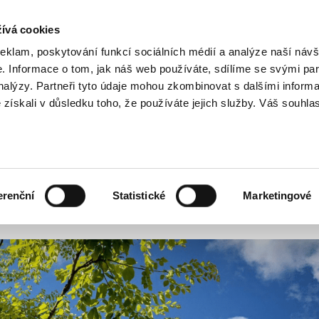
ívá cookies
Kar
reklam, poskytování funkcí sociálních médií a analýze naší návš
 Informace o tom, jak náš web používáte, sdílíme se svými par
analýzy. Partneři tyto údaje mohou zkombinovat s dalšími inform
O nás
Naše služby
é získali v důsledku toho, že používáte jejich služby. Váš souhla
ech Republic
 S CERTIFIKACÍ DGNB A JAK HO ZÍSK
erenční
Statistické
Marketingové
fikací DGNB a jak ho získat?