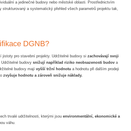
viduální a jedinečné budovy nebo městské oblasti. Prostřednictvím
y strukturovaný a systematický přehled všech parametrů projektu tak,
rtifikace DGNB?
jistoty pro stavební projekty. Udržitelné budovy si
zachovávají svoji
 Udržitelné budovy
snižují například riziko neobsazenosti budov
a
držitelné budovy mají
vyšší tržní hodnotu
a hodnotu při dalším prodeji
to
zvyšuje hodnotu a zároveň snižuje náklady.
ch trvalé udržitelnosti, kterými jsou
environmentální, ekonomické a
jnou váhu.