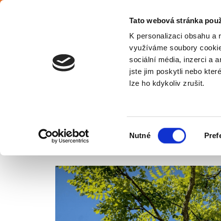
Čeština
Tato webová stránka použ
K personalizaci obsahu a 
využíváme soubory cookie.
sociální média, inzerci a 
jste jim poskytli nebo kter
Cz
lze ho kdykoliv zrušit.
CO ZNAMENÁ OZNAČENÍ BUDOV
Výběr
Nutné
Pref
Úvodní stránka
Blog
Co znamená označení budov s certi
souhlasu