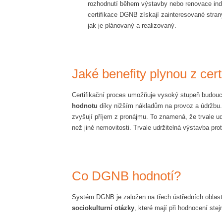
rozhodnutí během výstavby nebo renovace indi
certifikace DGNB získají zainteresované stran
jak je plánovaný a realizovaný.
Jaké benefity plynou z ce
Certifikační proces umožňuje vysoký stupeň budoucí 
hodnotu
díky nižším nákladům na provoz a údržbu.
zvyšují příjem z pronájmu. To znamená, že trvale u
než jiné nemovitosti. Trvale udržitelná výstavba pro
Co DGNB hodnotí?
Systém DGNB je založen na třech ústředních oblaste
sociokulturní otázky
, které mají při hodnocení ste