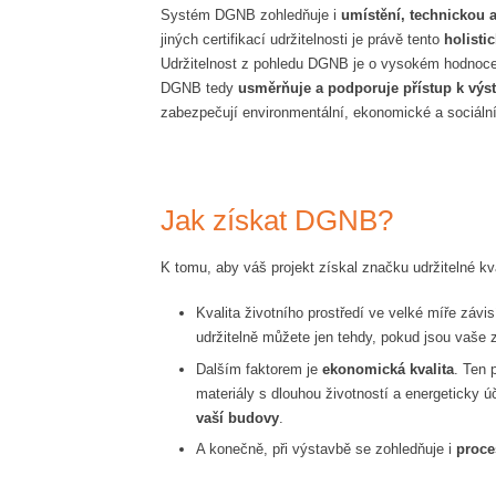
Systém DGNB zohledňuje i
umístění, technickou a
jiných certifikací udržitelnosti je právě tento
holisti
Udržitelnost z pohledu DGNB je o vysokém hodnocen
DGNB tedy
usměrňuje a podporuje přístup k výs
zabezpečují environmentální, ekonomické a sociální
Jak získat DGNB?
K tomu, aby váš projekt získal značku udržitelné kval
Kvalita životního prostředí ve velké míře závi
udržitelně můžete jen tehdy, pokud jsou vaše z
Dalším faktorem je
ekonomická kvalita
. Ten 
materiály s dlouhou životností a energeticky
vaší budovy
.
A konečně, při výstavbě se zohledňuje i
proce