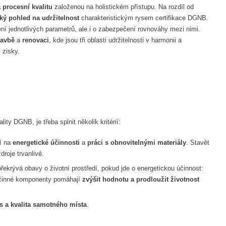
 procesní kvalitu
založenou na holistickém přístupu. Na rozdíl od
cký pohled na udržitelnost
charakteristickým rysem certifikace DGNB.
í jednotlivých parametrů, ale i o zabezpečení rovnováhy mezi nimi.
tavbě
a
renovaci
, kde jsou tři oblasti udržitelnosti v harmonii a
 zisky.
ity DGNB, je třeba splnit několik kritérií:
sí na
energetické účinnosti
a
práci s obnovitelnými materiály
. Stavět
droje trvanlivé.
překrývá obavy o životní prostředí, pokud jde o energetickou účinnost:
 účinné komponenty pomáhají
zvýšit hodnotu a prodloužit životnost
s a kvalita samotného místa
.