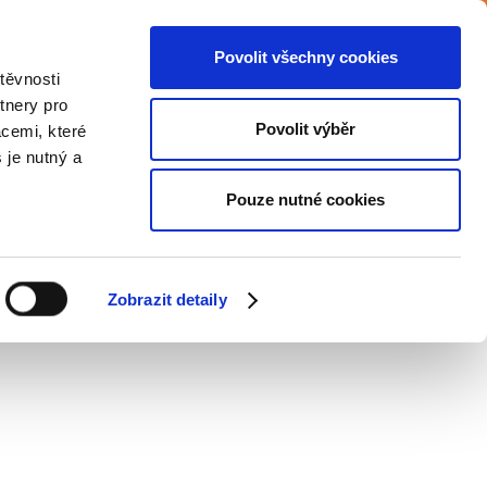
Povolit všechny cookies
iéra
Podpora zaměstnávání OZP
Blog
těvnosti
tnery pro
Povolit výběr
acemi, které
Společenská zodpovědnost
Kontakt
s je nutný a
Pouze nutné cookies
AT?
Zobrazit detaily