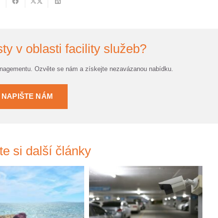
ty v oblasti facility služeb?
anagementu. Ozvěte se nám a získejte nezavázanou nabídku.
NAPIŠTE NÁM
te si další články