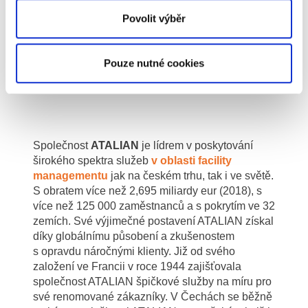
kvalifikovanou obsluhu.
Povolit výběr
Takže potřeba lidí je a bude i v budoucnu,
budeme se ale orientovat na více kvalifikovanou
Pouze nutné cookies
pracovní sílu a budeme zvyšovat podíl
automatizovaných zařízení.
Společnost
ATALIAN
je lídrem v poskytování
širokého spektra služeb
v oblasti facility
managementu
jak na českém trhu, tak i ve světě.
S obratem více než 2,695 miliardy eur (2018), s
více než 125 000 zaměstnanců a s pokrytím ve 32
zemích. Své výjimečné postavení ATALIAN získal
díky globálnímu působení a zkušenostem
s opravdu náročnými klienty. Již od svého
založení ve Francii v roce 1944 zajišťovala
společnost ATALIAN špičkové služby na míru pro
své renomované zákazníky. V Čechách se běžně