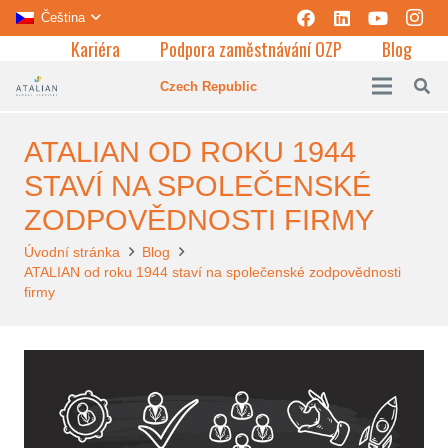
Čeština
Kariéra
Podpora zaměstnávání OZP
Blog
Czech Republic
ATALIAN OD ROKU 1944
STAVÍ NA SPOLEČENSKÉ
ZODPOVĚDNOSTI FIRMY
Úvodní stránka
Blog
ATALIAN od roku 1944 staví na společenské zodpovědnosti
firmy