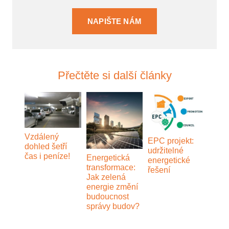
NAPIŠTE NÁM
Přečtěte si další články
Vzdálený
EPC projekt:
dohled šetří
udržitelné
čas i peníze!
Energetická
energetické
transformace:
řešení
Jak zelená
energie změní
budoucnost
správy budov?