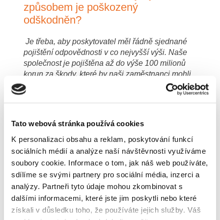
způsobem je poškozený
odškodněn?
Je třeba, aby poskytovatel měl řádně sjednané
pojištění odpovědnosti v co nejvyšší výši. Naše
společnost je pojištěna až do výše 100 milionů
korun za škody, které by naši zaměstnanci mohli
způsobit svou nedbalostí. Nicméně toto riziko je
velmi nízké vzhledem k tomu, že každý
zaměstnanec je řádně proškolen a je neustále
kontrolován v činnosti, kterou provádí, a také
Tato webová stránka používá cookies
v oblasti BOZP (Bezpečnost a ochrana zdraví při
práci).
K personalizaci obsahu a reklam, poskytování funkcí
sociálních médií a analýze naší návštěvnosti využíváme
soubory cookie. Informace o tom, jak náš web používáte,
sdílíme se svými partnery pro sociální média, inzerci a
analýzy. Partneři tyto údaje mohou zkombinovat s
dalšími informacemi, které jste jim poskytli nebo které
získali v důsledku toho, že používáte jejich služby. Váš