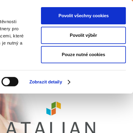
Povolit všechny cookies
iéra
Podpora zaměstnávání OZP
Blog
těvnosti
tnery pro
Povolit výběr
acemi, které
Společenská zodpovědnost
Kontakt
s je nutný a
Pouze nutné cookies
Zobrazit detaily