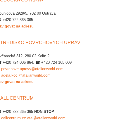
ounicova 2929/5, 702 00 Ostrava
 +420 722 365 365
avigovat na adresu
TŘEDISKO POVRCHOVÝCH ÚPRAV
včárecká 312, 280 02 Kolín 2
☎
+420 724 006 864,
☎
+420 724 165 009
✉
povrchove-upravy@atalianworld.com
✉
adela.koci@atalianworld.com
avigovat na adresu
ALL CENTRUM
 +420 722 365 365
NON STOP
✉
callcentrum.cz.atal@atalianworld.com