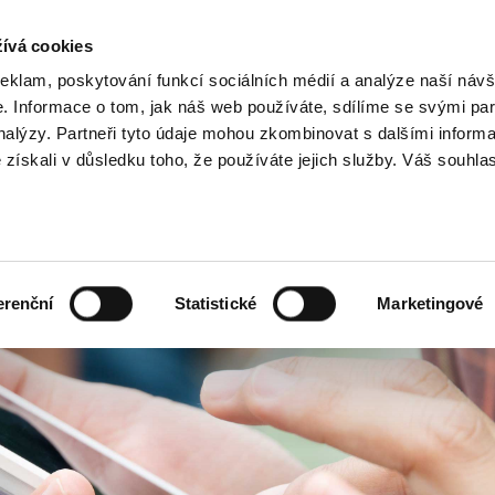
ívá cookies
Kar
reklam, poskytování funkcí sociálních médií a analýze naší návš
 Informace o tom, jak náš web používáte, sdílíme se svými par
analýzy. Partneři tyto údaje mohou zkombinovat s dalšími inform
O nás
Naše služby
é získali v důsledku toho, že používáte jejich služby. Váš souhla
ech Republic
Y A NONSTOP CALLCENTRUM
erenční
Statistické
Marketingové
lcentrum