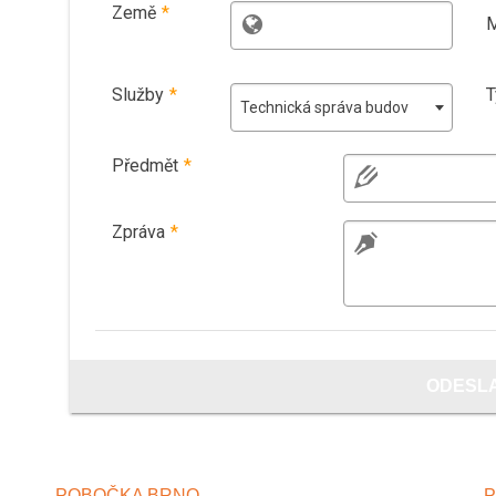
Země
*
M
Služby
*
T
Technická správa budov
Předmět
*
Zpráva
*
ODESL
POBOČKA BRNO
P