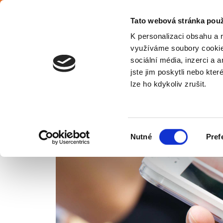
Čeština
Tato webová stránka použ
K personalizaci obsahu a 
využíváme soubory cookie.
sociální média, inzerci a 
jste jim poskytli nebo kter
Cz
lze ho kdykoliv zrušit.
KONTAKTY NA NAŠE POBOČK
Výběr
Nutné
Pref
Úvodní stránka
Kontakty na naše pobočky a NONSTOP cal
souhlasu