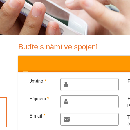
Buďte s námi ve spojení
Jméno
*
F
Příjmení
*
P
p
E-mail
*
T
č