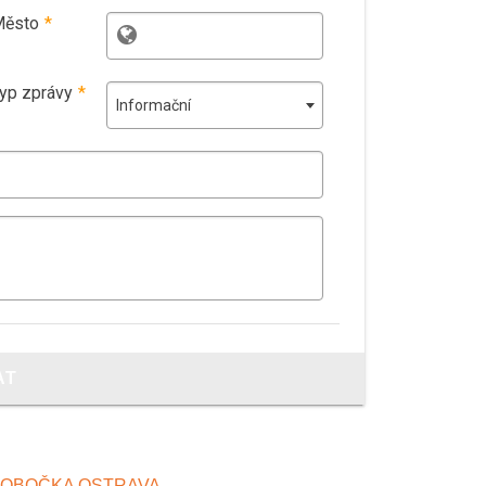
ěsto
*
yp zprávy
*
Informační
AT
OBOČKA OSTRAVA