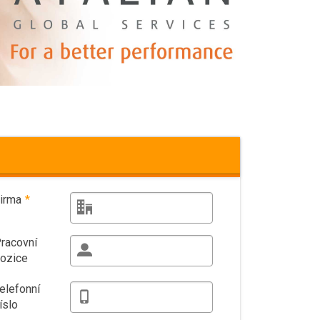
irma
*
racovní
ozice
elefonní
íslo