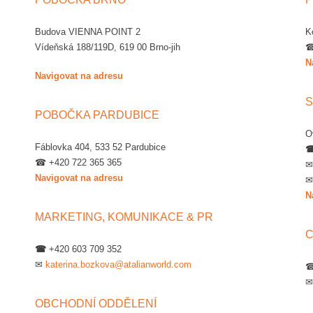
Budova VIENNA POINT 2
K
Vídeňská 188/119D, 619 00 Brno-jih
☎
N
Navigovat na adresu
S
POBOČKA PARDUBICE
O
Fáblovka 404, 533 52 Pardubice
☎ +420 722 365 365
Navigovat na adresu
N
MARKETING, KOMUNIKACE & PR
C
☎
+420 603 709 352
✉
katerina.bozkova@atalianworld.com
☎
OBCHODNÍ ODDĚLENÍ