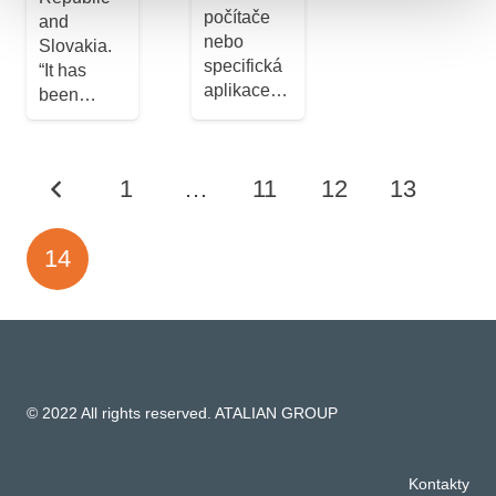
počítače
and
nebo
Slovakia.
specifická
“It has
aplikace…
been…
1
…
11
12
13
14
© 2022 All rights reserved. ATALIAN GROUP
Kontakty