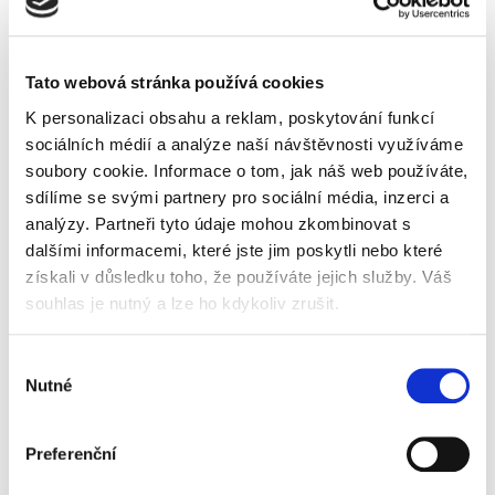
Když jsme
pomáhali
před 6 roky
se minulý
pohybem
týden
??‍♂️ přidali
Klimatizace
Tato webová stránka používá cookies
dozvěděli,
jsme
je
že v
několik
neoddělitelnou
K personalizaci obsahu a reklam, poskytování funkcí
Klokánku
desítek
součástí
sociálních médií a analýze naší návštěvnosti využíváme
(Fond
kilometrů
téměř
soubory cookie. Informace o tom, jak náš web používáte,
Ohrožených
na
všech
sdílíme se svými partnery pro sociální média, inzerci a
Dětí) chybí
podporu
moderních
analýzy. Partneři tyto údaje mohou zkombinovat s
v tomto
charitativní
kancelářských
dalšími informacemi, které jste jim poskytli nebo které
těžkém
akce
a firemních
získali v důsledku toho, že používáte jejich služby. Váš
období…
HÝBEJTE
prostor.
souhlas je nutný a lze ho kdykoliv zrušit.
SE S
Víte, jak se
TERIBEAREM
o ni
?…
správně
Výběr
starat a
Nutné
souhlasu
zachovat…
Preferenční