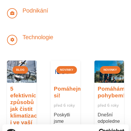
Podnikání
Technologie
BLOG
NOVINKY
NOVINKY
5
Pomáhejme
Pomáháme
efektivních
si!
pohybem!
způsobů
před 6 roky
před 6 roky
jak čistit
Poskytli
Dnešní
klimatizaci
jsme
odpoledne
i ve vaší
pomoc!
jsme
firmě