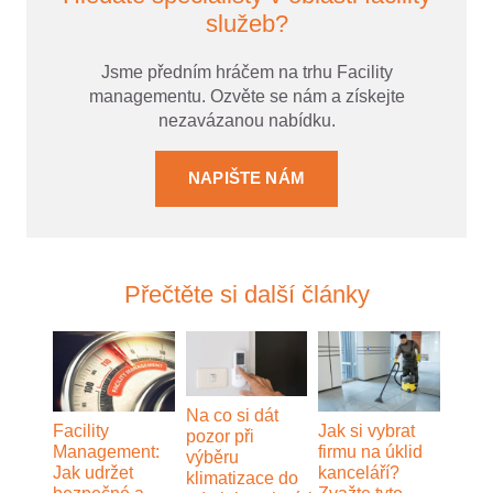
služeb?
Jsme předním hráčem na trhu Facility
managementu. Ozvěte se nám a získejte
nezavázanou nabídku.
NAPIŠTE NÁM
Přečtěte si další články
Na co si dát
Facility
Jak si vybrat
pozor při
Management:
firmu na úklid
výběru
Jak udržet
kanceláří?
klimatizace do