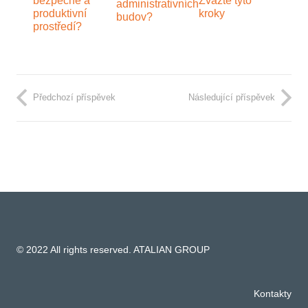
bezpečné a
Zvažte tyto
administrativních
produktivní
kroky
budov?
prostředí?
Předchozí příspěvek
Následující příspěvek
© 2022 All rights reserved. ATALIAN GROUP
Kontakty