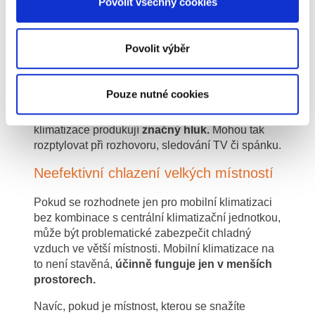
Povolit všechny cookies
Navzdory značným výhodám, které mobilní
klimatizace nabízí, je třeba zmínit i hlavní
Povolit výběr
nevýhody těchto zařízení:
Větší hluk
Pouze nutné cookies
První a nejdůležitější nevýhodou je, že mobilní
klimatizace produkují
značný hluk.
Mohou tak
rozptylovat při rozhovoru, sledování TV či spánku.
Neefektivní chlazení velkých místností
Pokud se rozhodnete jen pro mobilní klimatizaci
bez kombinace s centrální klimatizační jednotkou,
může být problematické zabezpečit chladný
vzduch ve větší místnosti. Mobilní klimatizace na
to není stavěná,
účinně funguje jen v menších
prostorech.
Navíc, pokud je místnost, kterou se snažíte