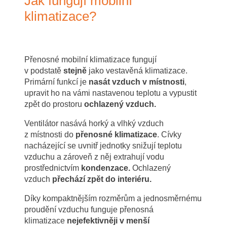
Jak fungují mobilní
klimatizace?
Přenosné mobilní klimatizace fungují
v podstatě
stejně
jako vestavěná klimatizace.
Primární funkcí je
nasát vzduch v místnosti
,
upravit ho na vámi nastavenou teplotu a vypustit
zpět do prostoru
ochlazený vzduch.
Ventilátor nasává horký a vlhký vzduch
z místnosti do
přenosné klimatizace
. Cívky
nacházející se uvnitř jednotky snižují teplotu
vzduchu a zároveň z něj extrahují vodu
prostřednictvím
kondenzace.
Ochlazený
vzduch
přechází zpět do interiéru.
Díky kompaktnějším rozměrům a jednosměrnému
proudění vzduchu funguje přenosná
klimatizace
nejefektivněji v menší