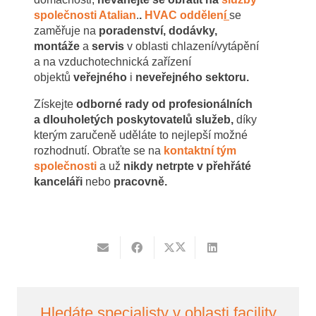
společnosti Atalian
.
.
HVAC oddělen
í
se
zaměřuje na
poradenství, dodávky,
montáže
a
servis
v oblasti chlazení/vytápění
a na vzduchotechnická zařízení
objektů
veřejného
i
neveřejného sektoru.
Získejte
odborné rady od profesionálních
a dlouholetých poskytovatelů služeb,
díky
kterým zaručeně uděláte to nejlepší možné
rozhodnutí. Obraťte se na
kontaktní tým
společnosti
a už
nikdy netrpte v přehřáté
kanceláři
nebo
pracovně.
Hledáte specialisty v oblasti facility