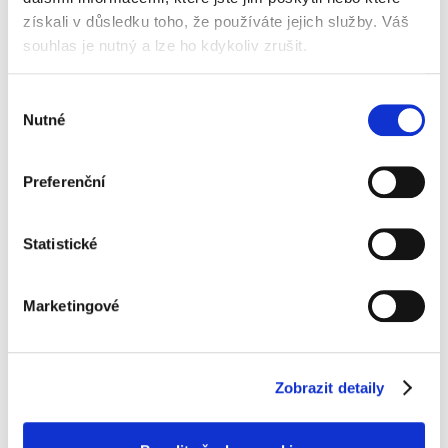
možné ji
skrýt
nebo
odložit
v období, kdy ji
získali v důsledku toho, že používáte jejich služby. Váš
nepotřebujete využívat. Pokud máte pocit, že
souhlas je nutný a lze ho kdykoliv zrušit.
klimatizace kazí vzhled vašeho interiéru, můžete
ji jednoduše umístit
někam, kde není tak
viditelná
. Během zimy ji můžete odložit a díky
Výběr
tomu
nebude zabírat místo
ve vaší místnosti.
Nutné
souhlasu
Přijatelnější cena klimatizace
Preferenční
Lorem Ipsum
is simply dummy text of the printing
and typesetting industry. Lorem Ipsum has been
Statistické
the industry’s standard dummy text ever since the
1500s, when an unknown printer took a galley of
type and scrambled it to make a type specimen
Marketingové
book. It has survived not only five centuries, but
also the leap into electronic typesetting,
remaining essentially unchanged.
Zobrazit detaily
Nevýhody mobilní klimatizace