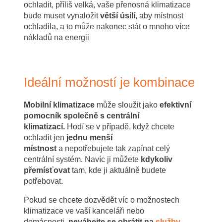
ochladit, příliš velká, vaše přenosná klimatizace
bude muset vynaložit
větší úsilí
, aby místnost
ochladila, a to může nakonec stát o mnoho více
nákladů na energii
Ideální možností je kombinace
Mobilní klimatizace
může sloužit jako
efektivní
pomocník společně s centrální
klimatizací.
Hodí se v případě, když chcete
ochladit jen
jednu menší
místnost
a nepotřebujete tak zapínat celý
centrální systém. Navíc ji můžete
kdykoliv
přemísťovat
tam, kde ji aktuálně budete
potřebovat.
Pokud se chcete dozvědět víc o možnostech
klimatizace ve vaší kanceláři nebo
domácnosti,
neváhejte se obrátit na
služby