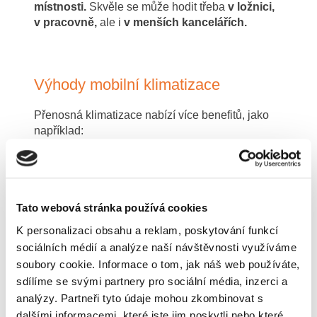
místnosti.
Skvěle se může hodit třeba
v ložnici,
v pracovně,
ale i
v menších kancelářích.
Výhody mobilní klimatizace
Přenosná klimatizace nabízí více benefitů, jako
například:
Dodávají se s přidanými funkcemi
Na trhu dnes najdete množství různých typů,
například přenosné klimatizace, které
Tato webová stránka používá cookies
vzduch
nejen ochlazují
, ale i
zvlhčují.
To se
K personalizaci obsahu a reklam, poskytování funkcí
může hodit v případě, pokud trpíte různými
sociálních médií a analýze naší návštěvnosti využíváme
sezónními alergiemi.
soubory cookie. Informace o tom, jak náš web používáte,
Můžete ji skrýt
sdílíme se svými partnery pro sociální média, inzerci a
analýzy. Partneři tyto údaje mohou zkombinovat s
Další výhodou přenosné klimatizace je, že je
dalšími informacemi, které jste jim poskytli nebo které