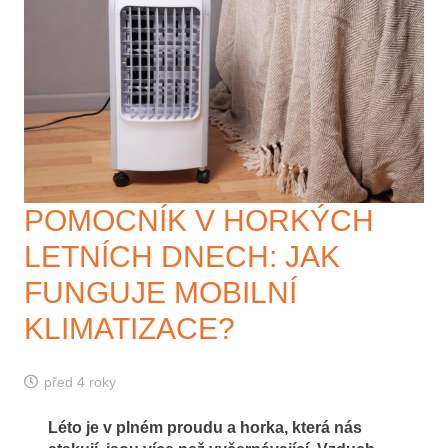
POMOCNÍK V HORKÝCH
LETNÍCH DNECH: JAK
FUNGUJE MOBILNÍ
KLIMATIZACE?
před 4 roky
Léto je v plném proudu a horka, která nás