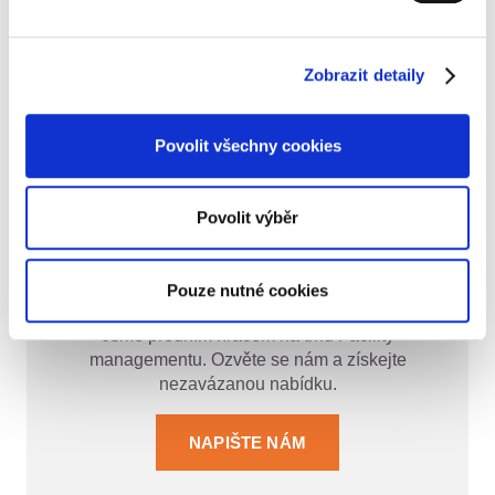
Máte další otázky týkající se fungování našich
služeb?
Ozvěte se nám
a rádi vám je všechny
zodpovíme.
Zobrazit detaily
Povolit všechny cookies
Povolit výběr
Hledáte specialisty v oblasti facility
služeb?
Pouze nutné cookies
Jsme předním hráčem na trhu Facility
managementu. Ozvěte se nám a získejte
nezavázanou nabídku.
NAPIŠTE NÁM