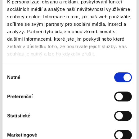
K personalizaci obsahu a reklam, poskytování funkcí
sociálních médií a analýze naší návštěvnosti využíváme
soubory cookie. Informace o tom, jak náš web používáte,
sdílíme se svými partnery pro sociální média, inzerci a
analýzy. Partneři tyto údaje mohou zkombinovat s
dalšími informacemi, které jste jim poskytli nebo které
získali v důsledku toho, že používáte jejich služby. Váš
souhlas je nutný a lze ho kdykoliv zrušit.
Realita inovací je tady!
Výběr
Nutné
souhlasu
Hledáte bezpečné a produktivní pracovní
prostředí, nižší spotřebu energií, vyšší komfort a
Preferenční
moderní řešení při správě budov? Jste provozním
ředitelem, property manažerem nebo CEO, který
touží po komplexních dodavatelských službách?
Statistické
Pak je tento
e-book
určený právě vám.
Marketingové