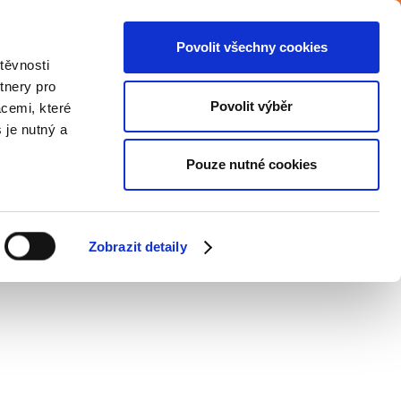
Povolit všechny cookies
iéra
Podpora zaměstnávání OZP
Blog
těvnosti
tnery pro
Povolit výběr
acemi, které
Společenská zodpovědnost
Kontakt
s je nutný a
Pouze nutné cookies
FESIONÁLY?
Zobrazit detaily