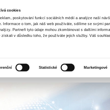
ívá cookies
Kar
reklam, poskytování funkcí sociálních médií a analýze naší návš
 Informace o tom, jak náš web používáte, sdílíme se svými par
analýzy. Partneři tyto údaje mohou zkombinovat s dalšími inform
O nás
Naše služby
é získali v důsledku toho, že používáte jejich služby. Váš souhla
ech Republic
O BENEFITY. KDY JE ČAS OSLOVIT PRO
erenční
Statistické
Marketingové
. Kdy je čas oslovit profesionály?