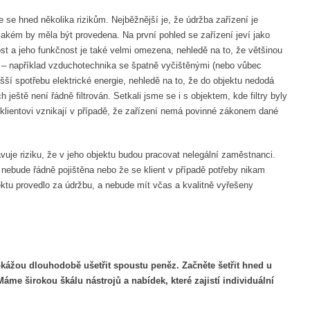
se hned několika rizikům. Nejběžnější je, že údržba zařízení je
akém by měla být provedena. Na první pohled se zařízení jeví jako
st a jeho funkčnost je také velmi omezena, nehledě na to, že většinou
– například vzduchotechnika se špatně vyčištěnými (nebo vůbec
ší spotřebu elektrické energie, nehledě na to, že do objektu nedodá
eště není řádně filtrován. Setkali jsme se i s objektem, kde filtry byly
 klientovi vznikají v případě, že zařízení nemá povinné zákonem dané
vuje riziku, že v jeho objektu budou pracovat nelegální zaměstnanci.
 nebude řádně pojištěna nebo že se klient v případě potřeby nikam
ktu provedlo za údržbu, a nebude mít včas a kvalitně vyřešeny
kážou dlouhodobě ušetřit spoustu peněz. Začněte šetřit hned u
me širokou škálu nástrojů a nabídek, které zajistí individuální