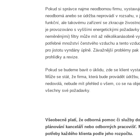
Pokud si správce najme neodbornou firmu, vystavuje 
neodborná anebo se údržba neprovádí v rozsahu, v j
funkční, ale takovému zařízení se zkracuje živostno
je provozováno s vyššími energetickými požadavky 
neměněnými) filtry může mít až několikanásobně vyš
potřebné množství čerstvého vzduchu a tento vzduch j
pro jistotu vyndány úplně. Závažnější problémy pak
prohlídky a revize.
Pokud se budeme bavit o úklidu, zde se klient vysta
Může se stát, že firma, která bude provádět údržbu,
nedovolá, nebude mít přehled o všem, co se na obje
všechny své požadavky.
Všeobecně platí, že odborná pomoc či služby do
plánování kanceláří nebo odborných pracovišť. Má
potřeby každého klienta podle jeho rozpočtu.