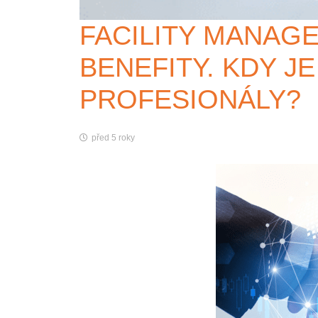
FACILITY MANAG
BENEFITY. KDY J
PROFESIONÁLY?
před 5 roky