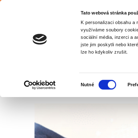
Čeština
Tato webová stránka použ
K personalizaci obsahu a 
využíváme soubory cookie.
sociální média, inzerci a 
jste jim poskytli nebo kter
Cz
lze ho kdykoliv zrušit.
FACILITY MANAGEMENT A JEH
Výběr
Nutné
Pref
Úvodní stránka
Blog
Facility management a jeho benefity
souhlasu