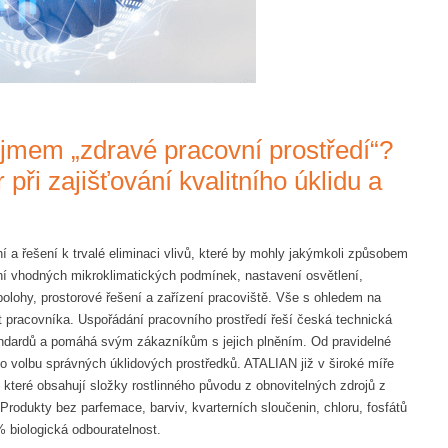
ojmem „zdravé pracovní prostředí“?
při zajišťování kvalitního úklidu a
 a řešení k trvalé eliminaci vlivů, které by mohly jakýmkoli způsobem
ní vhodných mikroklimatických podmínek, nastavení osvětlení,
olohy, prostorové řešení a zařízení pracoviště. Vše s ohledem na
pracovníka. Uspořádání pracovního prostředí řeší česká technická
andardů a pomáhá svým zákazníkům s jejich plněním. Od pravidelné
o volbu správných úklidových prostředků. ATALIAN již v široké míře
teré obsahují složky rostlinného původu z obnovitelných zdrojů z
rodukty bez parfemace, barviv, kvarterních sloučenin, chloru, fosfátů
 biologická odbouratelnost.