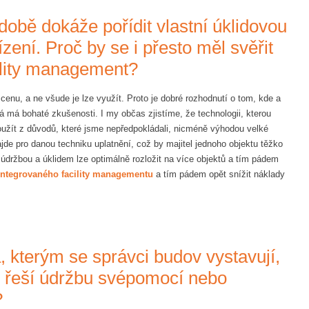
době dokáže pořídit vlastní úklidovou
ízení. Proč by se i přesto měl svěřit
ility management?
enu, a ne všude je lze využít. Proto je dobré rozhodnutí o tom, kde a
rá má bohaté zkušenosti. I my občas zjistíme, že technologii, kterou
použít z důvodů, které jsme nepředpokládali, nicméně výhodou velké
de pro danou techniku uplatnění, což by majitel jednoho objektu těžko
s údržbou a úklidem lze optimálně rozložit na více objektů a tím pádem
integrovaného facility managementu
a tím pádem opět snížit náklady
a, kterým se správci budov vystavují,
y řeší údržbu svépomocí nebo
?