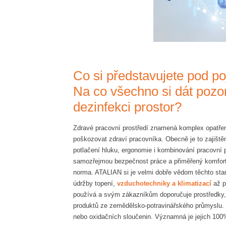
Co si představujete pod p
Na co všechno si dát pozor 
dezinfekci prostor?
Zdravé pracovní prostředí znamená komplex opatření
poškozovat zdraví pracovníka. Obecně je to zajiště
potlačení hluku, ergonomie i kombinování pracovní p
samozřejmou bezpečnost práce a přiměřený komfort 
norma. ATALIAN si je velmi dobře vědom těchto st
údržby topení,
vzduchotechniky a klimatizací
až p
používá a svým zákazníkům doporučuje prostředky, k
produktů ze zemědělsko-potravinářského průmyslu. P
nebo oxidačních sloučenin. Významná je jejich 100%