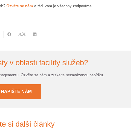
žeb?
Ozvěte se nám
a rádi vám je všechny zodpovíme.
ty v oblasti facility služeb?
anagementu. Ozvěte se nám a získejte nezavázanou nabídku.
NAPIŠTE NÁM
te si další články