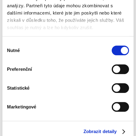
analýzy. Partneři tyto údaje mohou zkombinovat s
dalšími informacemi, které jste jim poskytli nebo které
získali v důsledku toho, že používáte jejich služby. Váš
souhlas je nutný a lze ho kdykoliv zrušit.
Výběr
Nutné
souhlasu
Preferenční
PROČ SI VYBRAT ATALIAN
Statistické
Marketingové
Lídr v oblasti facility služeb
ATALIAN CZ s.r.o. byla založena v roce 1994
Zobrazit detaily
v České republice, dnes již s více než 25