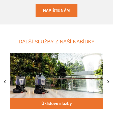
NAPIŠTE NÁM
DALŠÍ SLUŽBY Z NAŠÍ NABÍDKY
Úklidové služby