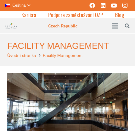
Čeština
Kariéra
Podpora zaměstnávání OZP
Blog
Czech Republic
FACILITY MANAGEMENT
Úvodní stránka
Facility Management