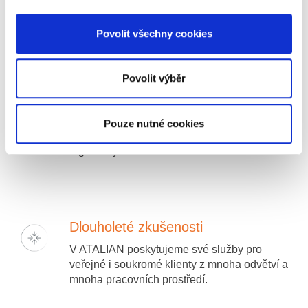
letými zkušenostmi v oblasti FM. Opíráme se
o ty nejmodernější technologie.
Povolit všechny cookies
Povolit výběr
Compliance
Jsme odhodláni vést všechny naše obchodní
Pouze nutné cookies
činnosti čestně, transparentně dle platné
legislativy.
Dlouholeté zkušenosti
V ATALIAN poskytujeme své služby pro
veřejné i soukromé klienty z mnoha odvětví a
mnoha pracovních prostředí.