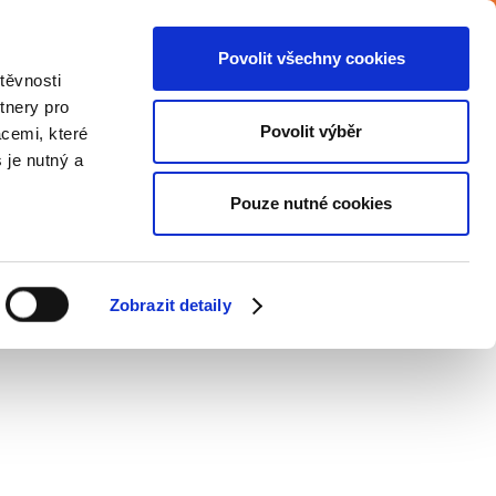
Povolit všechny cookies
iéra
Podpora zaměstnávání OZP
Blog
těvnosti
tnery pro
Povolit výběr
acemi, které
Společenská zodpovědnost
Kontakt
s je nutný a
Pouze nutné cookies
Zobrazit detaily