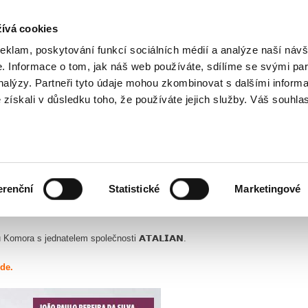
ívá cookies
Kar
reklam, poskytování funkcí sociálních médií a analýze naší návš
 Informace o tom, jak náš web používáte, sdílíme se svými par
analýzy. Partneři tyto údaje mohou zkombinovat s dalšími inform
O nás
Naše služby
é získali v důsledku toho, že používáte jejich služby. Váš souhla
ech Republic
erenční
Statistické
Marketingové
omora s jednatelem společnosti 𝗔𝗧𝗔𝗟𝗜𝗔𝗡.
de.