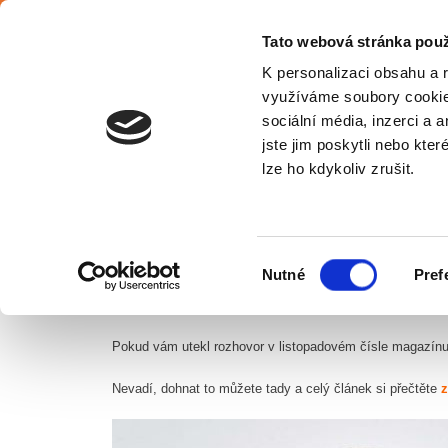
Čeština
Tato webová stránka použ
K personalizaci obsahu a 
využíváme soubory cookie.
sociální média, inzerci a 
jste jim poskytli nebo kter
Cz
lze ho kdykoliv zrušit.
DOKÁZAT SE NADECHNOUT!
Výběr
Nutné
Pref
Úvodní stránka
Novinky
Dokázat se nadechnout!
souhlasu
Pokud vám utekl rozhovor v listopadovém čísle magazínu K
Nevadí, dohnat to můžete tady a celý článek si přečtěte
z