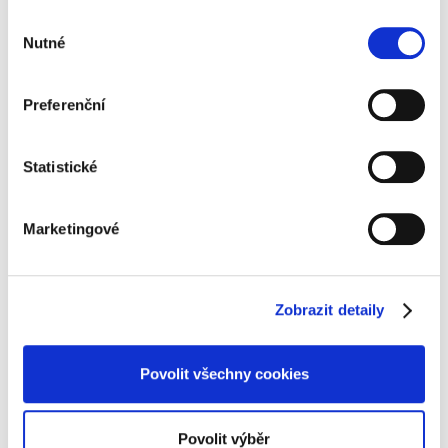
Výběr
Nutné
souhlasu
Preferenční
Statistické
Marketingové
Zobrazit detaily
Konference: Údržba „Efektivnost aplikace Průmyslu 4.0
do managementu údržby“
Povolit všechny cookies
Povolit výběr