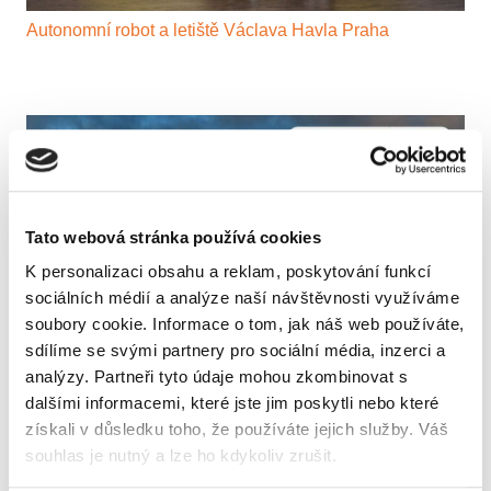
Autonomní robot a letiště Václava Havla Praha
Tato webová stránka používá cookies
K personalizaci obsahu a reklam, poskytování funkcí
sociálních médií a analýze naší návštěvnosti využíváme
soubory cookie. Informace o tom, jak náš web používáte,
sdílíme se svými partnery pro sociální média, inzerci a
analýzy. Partneři tyto údaje mohou zkombinovat s
dalšími informacemi, které jste jim poskytli nebo které
Významné partnerství se Schneider Electric
získali v důsledku toho, že používáte jejich služby. Váš
souhlas je nutný a lze ho kdykoliv zrušit.